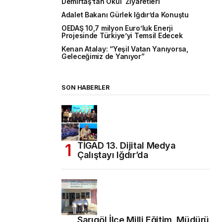
Demirtaş’tan Okul Ziyaretleri
Adalet Bakanı Gürlek Iğdır’da Konuştu
OEDAŞ 10,7 milyon Euro’luk Enerji
Projesinde Türkiye’yi Temsil Edecek
Kenan Atalay: “Yeşil Vatan Yanıyorsa,
Geleceğimiz de Yanıyor”
SON HABERLER
TİGAD 13. Dijital Medya
Çalıştayı Iğdır’da
Sarıgöl İlçe Milli Eğitim Müdürü