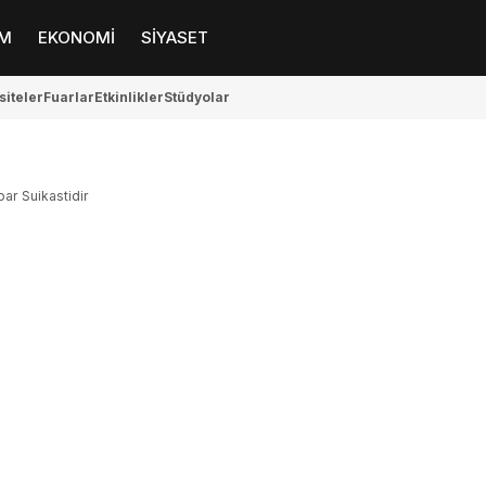
M
EKONOMİ
SİYASET
siteler
Fuarlar
Etkinlikler
Stüdyolar
bar Suikastidir