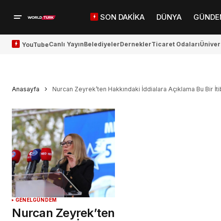
SON DAKİKA
DÜNYA
GÜNDE
Canlı Yayın
Belediyeler
Dernekler
Ticaret Odaları
Üniver
YouTube
Anasayfa
Nurcan Zeyrek’ten Hakkındaki İddialara Açıklama Bu Bir İti
GENEL
GÜNDEM
Nurcan Zeyrek’ten