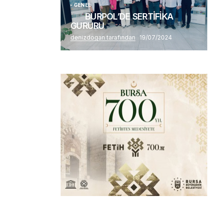
GENEL
BURPOL’DE SERTİFİKA
GURURU
denizdogan tarafından
19/07/2024