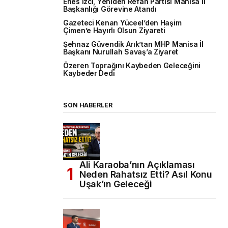
Enes İzci, Yeniden Refah Partisi Manisa İl
Başkanlığı Görevine Atandı
Gazeteci Kenan Yüceel’den Haşim
Çimen’e Hayırlı Olsun Ziyareti
Şehnaz Güvendik Arık’tan MHP Manisa İl
Başkanı Nurullah Savaş’a Ziyaret
Özeren Toprağını Kaybeden Geleceğini
Kaybeder Dedi
SON HABERLER
Ali Karaoba’nın Açıklaması
Neden Rahatsız Etti? Asıl Konu
Uşak’ın Geleceği