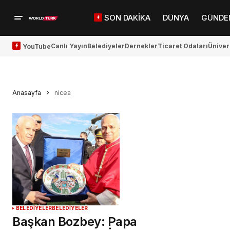
SON DAKİKA
DÜNYA
GÜNDE
Canlı Yayın
Belediyeler
Dernekler
Ticaret Odaları
Üniver
YouTube
Anasayfa
nicea
BELEDİYELER
BELEDİYELER
Başkan Bozbey: Papa