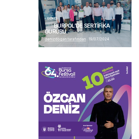
GENEL
BURPOL’DE SERTİFİKA
GURURU
denizdogan tarafından
19/07/2024