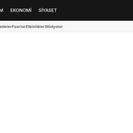
M
EKONOMİ
SİYASET
siteler
Fuarlar
Etkinlikler
Stüdyolar