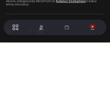
Abone olduğunuzda WorldTürk'ün
Kullanıcı Sözleşmesi
ni kabul
etmiş olursunuz.
© 2024 WorldTurk. Tüm Hakları Saklıdır. - Tasarım & Geliştirme :
Volion's