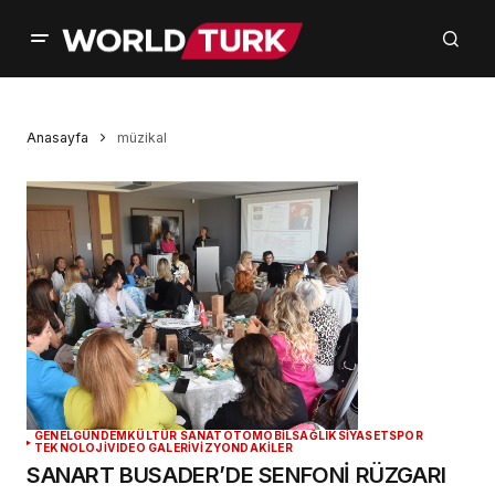
Anasayfa
müzikal
GENEL
GÜNDEM
KÜLTÜR SANAT
OTOMOBİL
SAĞLIK
SİYASET
SPOR
TEKNOLOJİ
VIDEO GALERİ
VİZYONDAKİLER
SANART BUSADER’DE SENFONİ RÜZGARI