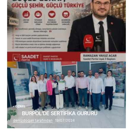
(başlıksız)
Alaattin Karahan tarafından
14/07/2026
GENEL
BURPOL’DE SERTİFİKA GURURU
denizdogan tarafından
19/07/2024