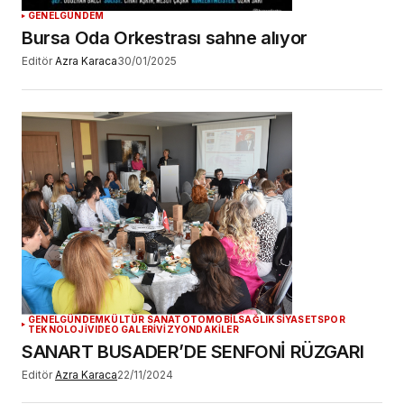
GENEL
GÜNDEM
Bursa Oda Orkestrası sahne alıyor
Editör
Azra Karaca
30/01/2025
GENEL
GÜNDEM
KÜLTÜR SANAT
OTOMOBİL
SAĞLIK
SİYASET
SPOR
TEKNOLOJİ
VIDEO GALERİ
VİZYONDAKİLER
SANART BUSADER’DE SENFONİ RÜZGARI
Editör
Azra Karaca
22/11/2024