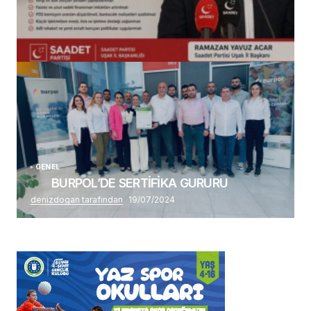
(başlıksız)
Alaattin Karahan tarafından
14/07/2026
GENEL
BURPOL’DE SERTİFİKA GURURU
denizdogan tarafından
19/07/2024