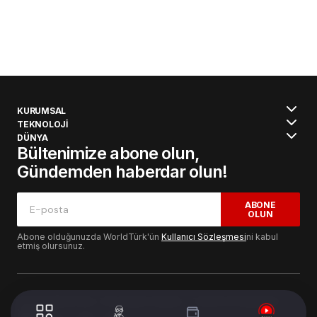
KURUMSAL
TEKNOLOJİ
DÜNYA
Bültenimize abone olun,
Gündemden haberdar olun!
ABONE
OLUN
Abone olduğunuzda WorldTürk'ün
Kullanıcı Sözleşmesi
ni kabul
etmiş olursunuz.
© 2024 WorldTurk. Tüm Hakları Saklıdır. - Tasarım & Geliştirme :
Volion's