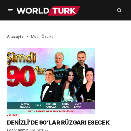
Anasayfa
Metin Özülkü
GENEL
DENİZLİ’DE 90’LAR RÜZGARI ESECEK
Editör
admin
07/06/2022