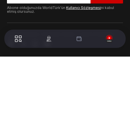
Abone olduğunuzda WorldTürk'ün
Kullanıcı Sözleşmesi
ni kabul
etmiş olursunuz.
© 2024 WorldTurk. Tüm Hakları Saklıdır. - Tasarım & Geliştirme :
Volion's