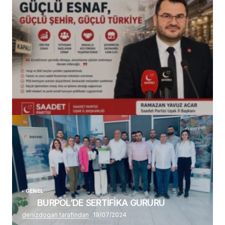
(başlıksız)
Alaattin Karahan tarafından
14/07/2026
GENEL
BURPOL’DE SERTİFİKA GURURU
denizdogan tarafından
19/07/2024