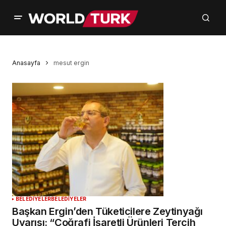
Anasayfa
mesut ergin
BELEDİYELER
BELEDİYELER
Başkan Ergin’den Tüketicilere Zeytinyağı
Uyarısı: “Coğrafi İşaretli Ürünleri Tercih