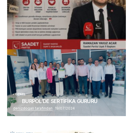
(başlıksız)
Alaattin Karahan tarafından
14/07/2026
GENEL
BURPOL’DE SERTİFİKA GURURU
denizdogan tarafından
19/07/2024