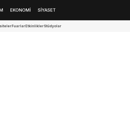
M
EKONOMİ
SİYASET
siteler
Fuarlar
Etkinlikler
Stüdyolar