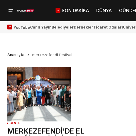
SON DAKİKA
DÜNYA
GÜNDE
Canlı Yayın
Belediyeler
Dernekler
Ticaret Odaları
Üniver
YouTube
Anasayfa
merkezefendi festival
GENEL
MERKEZEFENDİ’DE EL