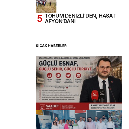
TOHUM DENİZLİ’DEN, HASAT
AFYON’DAN!
SICAK HABERLER
(başlıksız)
Alaattin Karahan tarafından
14/07/2026