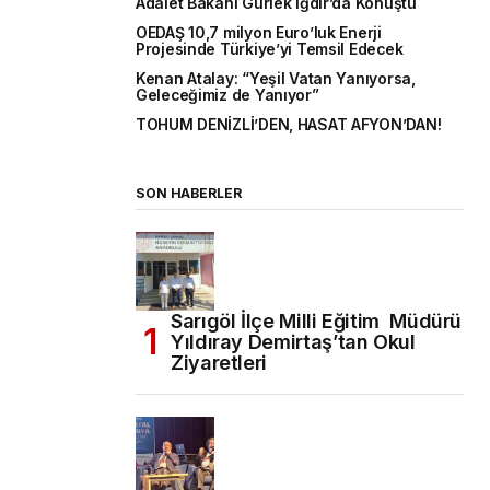
Adalet Bakanı Gürlek Iğdır’da Konuştu
OEDAŞ 10,7 milyon Euro’luk Enerji
Projesinde Türkiye’yi Temsil Edecek
Kenan Atalay: “Yeşil Vatan Yanıyorsa,
Geleceğimiz de Yanıyor”
TOHUM DENİZLİ’DEN, HASAT AFYON’DAN!
SON HABERLER
Sarıgöl İlçe Milli Eğitim Müdürü
Yıldıray Demirtaş’tan Okul
Ziyaretleri