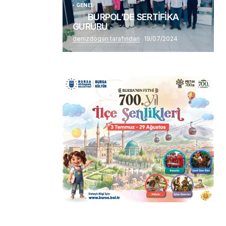
GENEL
BURPOL’DE SERTİFİKA
GURURU
denizdogan tarafından
19/07/2024