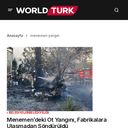
Anasayfa
menemen yangın
BELEDİYELER
BELEDİYELER
Menemen’deki Ot Yangını, Fabrikalara
Ulaşmadan Söndürüldü