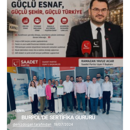
(başlıksız)
Alaattin Karahan tarafından
14/07/2026
GENEL
BURPOL’DE SERTİFİKA GURURU
denizdogan tarafından
19/07/2024