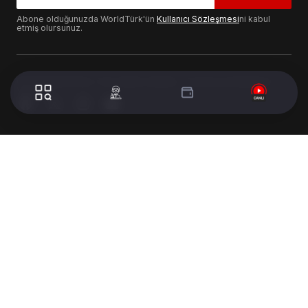
Abone olduğunuzda WorldTürk'ün
Kullanıcı Sözleşmesi
ni kabul
etmiş olursunuz.
© 2024 WorldTurk. Tüm Hakları Saklıdır. - Tasarım & Geliştirme :
Volion's