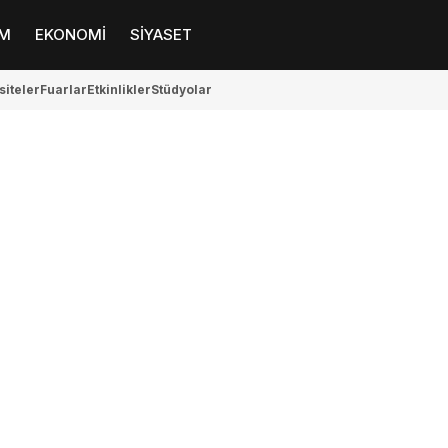
M
EKONOMİ
SİYASET
siteler
Fuarlar
Etkinlikler
Stüdyolar