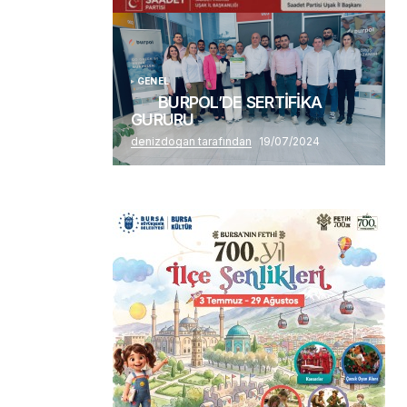
Alaattin Karahan tarafından
14/07/2026
GENEL
BURPOL’DE SERTİFİKA
GURURU
denizdogan tarafından
19/07/2024