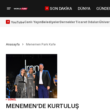
SON DAKİKA
DÜNYA
GÜNDE
Canlı Yayın
Belediyeler
Dernekler
Ticaret Odaları
Üniver
YouTube
Anasayfa
Menemen Park Kafe
GENEL
MENEMEN’DE KURTULUŞ