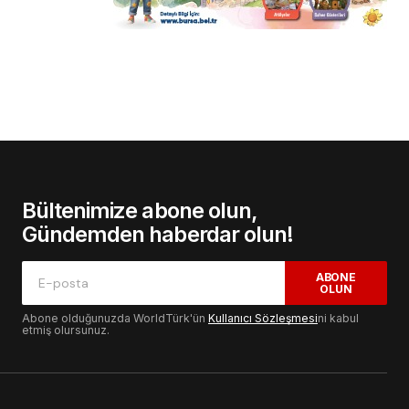
Bültenimize abone olun,
Gündemden haberdar olun!
ABONE
OLUN
Abone olduğunuzda WorldTürk'ün
Kullanıcı Sözleşmesi
ni kabul
etmiş olursunuz.