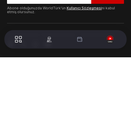
Abone olduğunuzda WorldTürk'ün
Kullanıcı Sözleşmesi
ni kabul
etmiş olursunuz.
© 2024 WorldTurk. Tüm Hakları Saklıdır. - Tasarım & Geliştirme :
Volion's