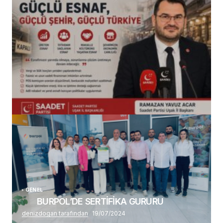
(başlıksız)
Alaattin Karahan tarafından
14/07/2026
GENEL
BURPOL’DE SERTİFİKA GURURU
denizdogan tarafından
19/07/2024