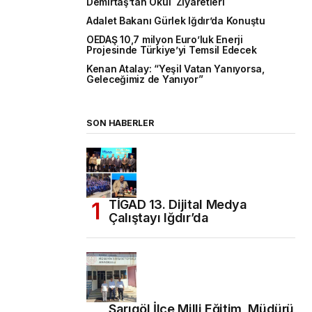
Demirtaş’tan Okul Ziyaretleri
Adalet Bakanı Gürlek Iğdır’da Konuştu
OEDAŞ 10,7 milyon Euro’luk Enerji
Projesinde Türkiye’yi Temsil Edecek
Kenan Atalay: “Yeşil Vatan Yanıyorsa,
Geleceğimiz de Yanıyor”
SON HABERLER
TİGAD 13. Dijital Medya
Çalıştayı Iğdır’da
Sarıgöl İlçe Milli Eğitim Müdürü