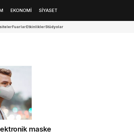
M
EKONOMİ
SİYASET
siteler
Fuarlar
Etkinlikler
Stüdyolar
lektronik maske