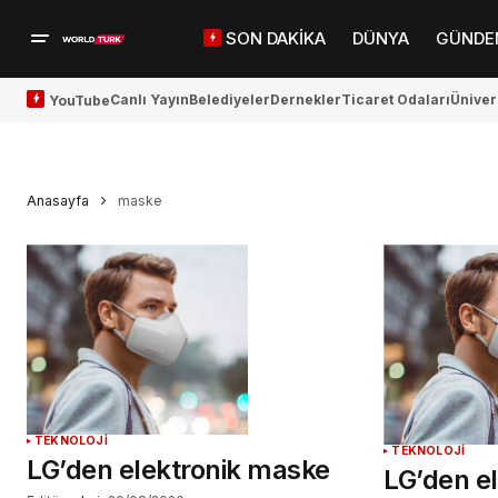
SON DAKİKA
DÜNYA
GÜNDE
Canlı Yayın
Belediyeler
Dernekler
Ticaret Odaları
Üniver
YouTube
Anasayfa
maske
TEKNOLOJİ
TEKNOLOJİ
LG’den elektronik maske
LG’den e