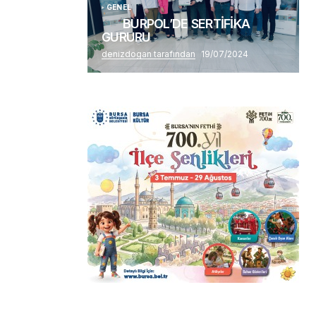
GENEL
BURPOL’DE SERTİFİKA
GURURU
denizdogan tarafından
19/07/2024