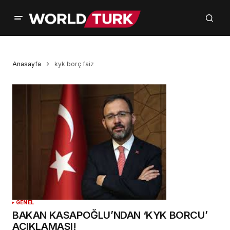
Anasayfa
kyk borç faiz
GENEL
BAKAN KASAPOĞLU’NDAN ‘KYK BORCU’
AÇIKLAMASI!