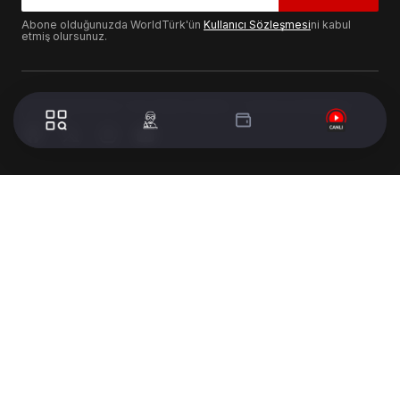
Abone olduğunuzda WorldTürk'ün
Kullanıcı Sözleşmesi
ni kabul
etmiş olursunuz.
© 2024 WorldTurk. Tüm Hakları Saklıdır. - Tasarım & Geliştirme :
Volion's