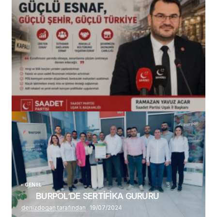
(başlıksız)
Alaattin Karahan tarafından
14/07/2026
GENEL
BURPOL’DE SERTİFİKA GURURU
denizdogan tarafından
19/07/2024