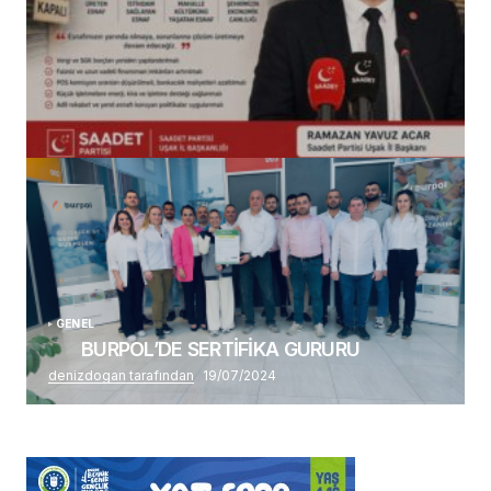
(başlıksız)
Alaattin Karahan tarafından
14/07/2026
GENEL
BURPOL’DE SERTİFİKA GURURU
denizdogan tarafından
19/07/2024