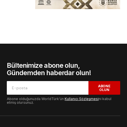
Bültenimize abone olun,
Gündemden haberdar olun!
ABONE
OLUN
Abone olduğunuzda WorldTürk'ün
Kullanıcı Sözleşmesi
ni kabul
etmiş olursunuz.