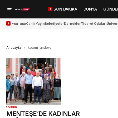
SON DAKİKA
DÜNYA
GÜNDE
Canlı Yayın
Belediyeler
Dernekler
Ticaret Odaları
Üniver
YouTube
Anasayfa
ketem randevu
GENEL
MENTEŞE’DE KADINLAR