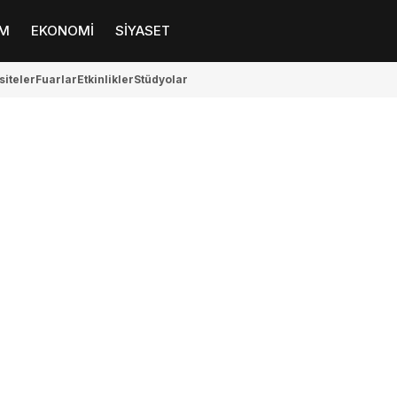
M
EKONOMİ
SİYASET
siteler
Fuarlar
Etkinlikler
Stüdyolar