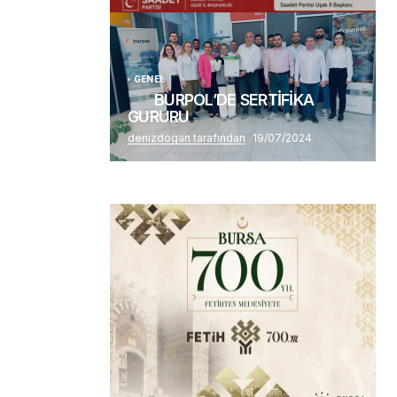
Alaattin Karahan tarafından
14/07/2026
GENEL
BURPOL’DE SERTİFİKA
GURURU
denizdogan tarafından
19/07/2024