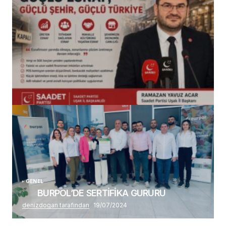
(başlıksız)
Alaattin Karahan tarafından
14/07/2026
GENEL
BURPOL’DE SERTİFİKA GURURU
denizdogan tarafından
19/07/2024