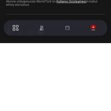
Abone olduğunuzda WorldTürk'ün
Kullanıcı Sözleşmesi
ni kabul
etmiş olursunuz.
© 2024 WorldTurk. Tüm Hakları Saklıdır. - Tasarım & Geliştirme :
Volion's