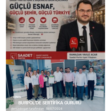
(başlıksız)
Alaattin Karahan tarafından
14/07/2026
GENEL
BURPOL’DE SERTİFİKA GURURU
denizdogan tarafından
19/07/2024