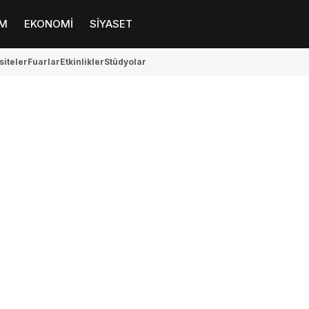
M
EKONOMİ
SİYASET
siteler
Fuarlar
Etkinlikler
Stüdyolar