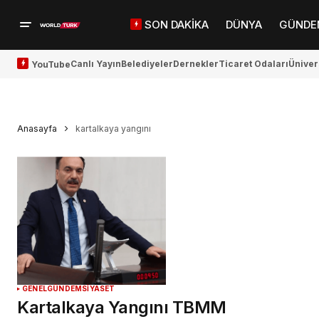
SON DAKİKA
DÜNYA
GÜNDE
Canlı Yayın
Belediyeler
Dernekler
Ticaret Odaları
Üniver
YouTube
Anasayfa
kartalkaya yangını
GENEL
GÜNDEM
SİYASET
Kartalkaya Yangını TBMM