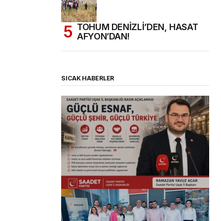
TOHUM DENİZLİ’DEN, HASAT
AFYON’DAN!
SICAK HABERLER
(başlıksız)
Alaattin Karahan tarafından
14/07/2026