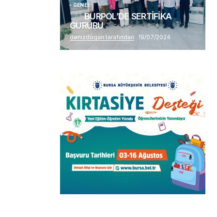
GENEL
BURPOL’DE SERTİFİKA
GURURU
denizdogan tarafından
19/07/2024