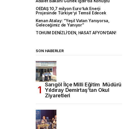
Adalet Bakanı Gürlek Iğdır’da Konuştu
OEDAŞ 10,7 milyon Euro’luk Enerji
Projesinde Türkiye’yi Temsil Edecek
Kenan Atalay: “Yeşil Vatan Yanıyorsa,
Geleceğimiz de Yanıyor”
TOHUM DENİZLİ’DEN, HASAT AFYON’DAN!
SON HABERLER
Sarıgöl İlçe Milli Eğitim Müdürü
Yıldıray Demirtaş’tan Okul
Ziyaretleri