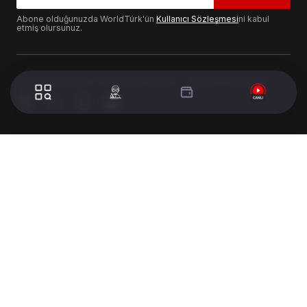
Abone olduğunuzda WorldTürk'ün
Kullanıcı Sözleşmesi
ni kabul
etmiş olursunuz.
© 2024 WorldTurk. Tüm Hakları Saklıdır. - Tasarım & Geliştirme :
Volion's