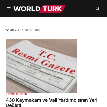
Anasayfa
kararname
GENEL
GÜNDEM
430 Kaymakam ve Vali Yardımcısının Yeri
Değişti