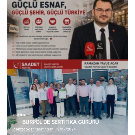
(başlıksız)
Alaattin Karahan tarafından
14/07/2026
GENEL
BURPOL’DE SERTİFİKA GURURU
denizdogan tarafından
19/07/2024