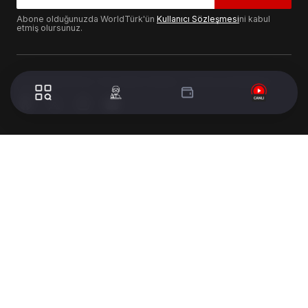
Abone olduğunuzda WorldTürk'ün
Kullanıcı Sözleşmesi
ni kabul
etmiş olursunuz.
© 2024 WorldTurk. Tüm Hakları Saklıdır. - Tasarım & Geliştirme :
Volion's