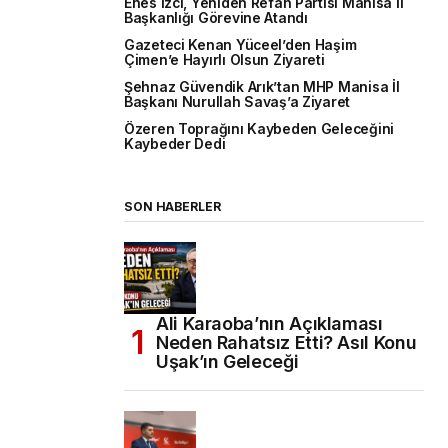
Enes İzci, Yeniden Refah Partisi Manisa İl
Başkanlığı Görevine Atandı
Gazeteci Kenan Yüceel’den Haşim
Çimen’e Hayırlı Olsun Ziyareti
Şehnaz Güvendik Arık’tan MHP Manisa İl
Başkanı Nurullah Savaş’a Ziyaret
Özeren Toprağını Kaybeden Geleceğini
Kaybeder Dedi
SON HABERLER
Ali Karaoba’nın Açıklaması
Neden Rahatsız Etti? Asıl Konu
Uşak’ın Geleceği