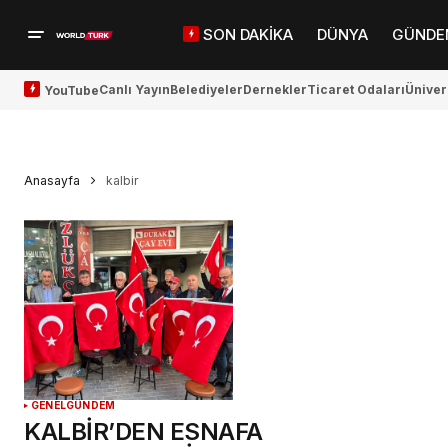
SON DAKİKA
DÜNYA
GÜNDE
Canlı Yayın
Belediyeler
Dernekler
Ticaret Odaları
Üniver
YouTube
Anasayfa
kalbir
GENEL
GÜNDEM
KALBİR’DEN ESNAFA