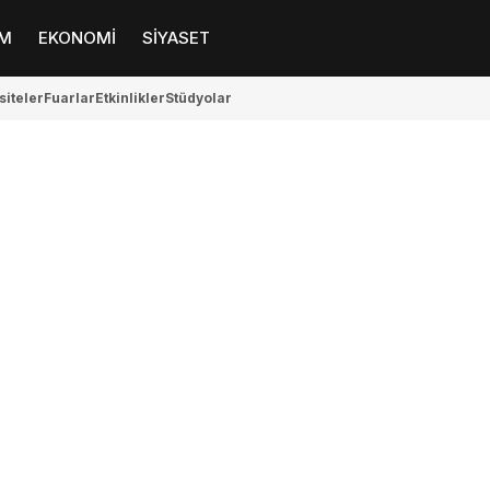
M
EKONOMİ
SİYASET
siteler
Fuarlar
Etkinlikler
Stüdyolar