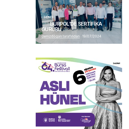
GENEL
BURPOL’DE SERTİFİKA
GURURU
denizdogan tarafından
19/07/2024