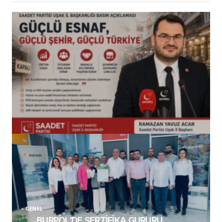
(başlıksız)
Alaattin Karahan tarafından
14/07/2026
GENEL
BURPOL’DE SERTİFİKA GURURU