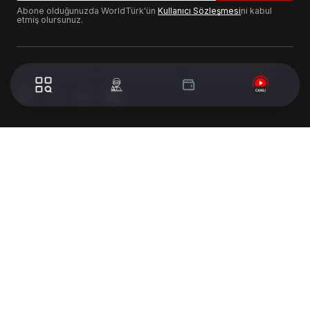
Abone olduğunuzda WorldTürk'ün
Kullanıcı Sözleşmesi
ni kabul
etmiş olursunuz.
© 2024 WorldTurk. Tüm Hakları Saklıdır. - Tasarım & Geliştirme :
Volion's