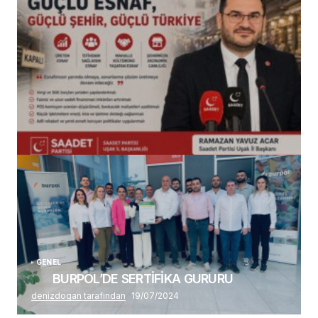
(başlıksız)
Alaattin Karahan tarafından
14/07/2026
GENEL
BURPOL’DE SERTİFİKA GURURU
denizdogan tarafından
19/07/2024