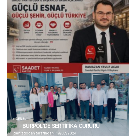
(başlıksız)
Alaattin Karahan tarafından
14/07/2026
GENEL
BURPOL’DE SERTİFİKA GURURU
denizdogan tarafından
19/07/2024