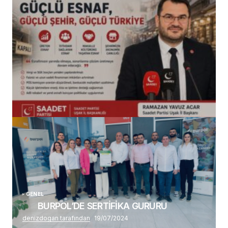
(başlıksız)
Alaattin Karahan tarafından
14/07/2026
GENEL
BURPOL’DE SERTİFİKA GURURU
denizdogan tarafından
19/07/2024