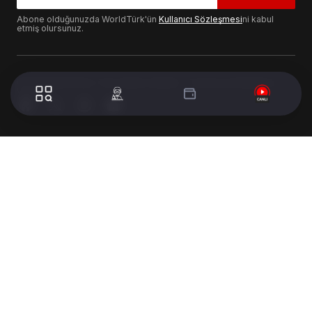
Abone olduğunuzda WorldTürk'ün
Kullanıcı Sözleşmesi
ni kabul
etmiş olursunuz.
© 2024 WorldTurk. Tüm Hakları Saklıdır. - Tasarım & Geliştirme :
Volion's