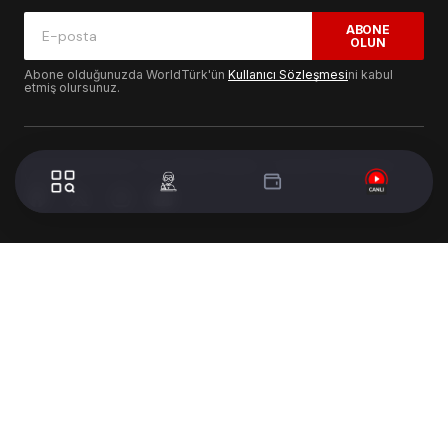
ABONE
OLUN
Abone olduğunuzda WorldTürk'ün
Kullanıcı Sözleşmesi
ni kabul
etmiş olursunuz.
© 2024 WorldTurk. Tüm Hakları Saklıdır. - Tasarım & Geliştirme :
Volion's