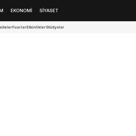
M
EKONOMİ
SİYASET
siteler
Fuarlar
Etkinlikler
Stüdyolar