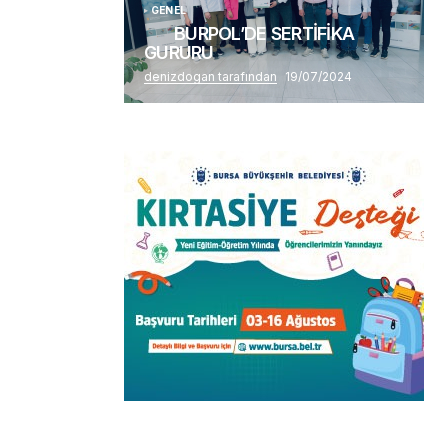
GENEL
BURPOL’DE SERTİFİKA
GURURU
denizdogan tarafından
19/07/2024