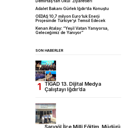
Demirtaş’tan Okul Ziyaretleri
Adalet Bakanı Gürlek Iğdır’da Konuştu
OEDAŞ 10,7 milyon Euro’luk Enerji
Projesinde Türkiye’yi Temsil Edecek
Kenan Atalay: “Yeşil Vatan Yanıyorsa,
Geleceğimiz de Yanıyor”
SON HABERLER
TİGAD 13. Dijital Medya
Çalıştayı Iğdır’da
Sarıgöl İlçe Milli Eğitim Müdürü