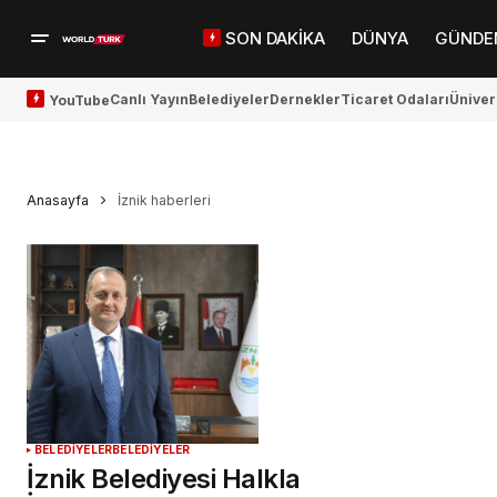
SON DAKİKA
DÜNYA
GÜNDE
Canlı Yayın
Belediyeler
Dernekler
Ticaret Odaları
Üniver
YouTube
Anasayfa
İznik haberleri
BELEDİYELER
BELEDİYELER
İznik Belediyesi Halkla