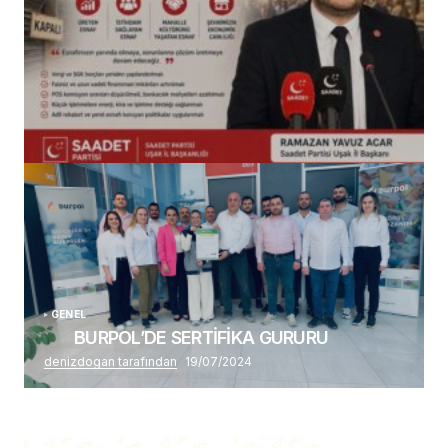
(başlıksız)
Alaattin Karahan tarafından
14/07/2026
GENEL
BURPOL’DE SERTİFİKA GURURU
denizdogan tarafından
19/07/2024