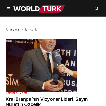
Anasayfa
iş insanları
GENEL
GÜNDEM
Kral Branda’nın Vizyoner Lideri: Sayın
Nurettin Özçelik