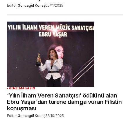
Editör
Goncagül Konaş
05/11/2025
GENEL
MAGAZİN
‘Yılın İlham Veren Sanatçısı’ ödülünü alan
Ebru Yaşar’dan törene damga vuran Filistin
konuşması
Editör
Goncagül Konaş
22/10/2025