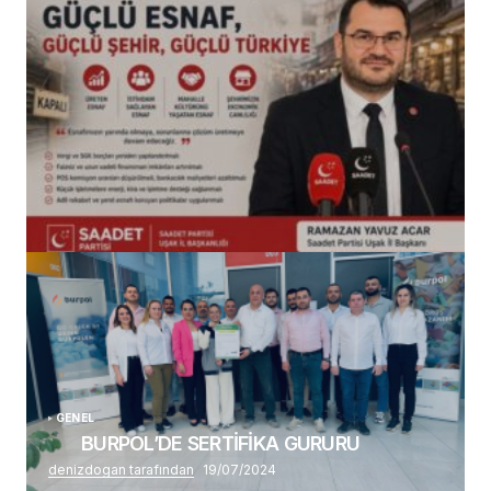
(başlıksız)
Alaattin Karahan tarafından
14/07/2026
GENEL
BURPOL’DE SERTİFİKA GURURU
denizdogan tarafından
19/07/2024