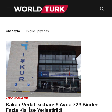
Anasayfa
iş gücü piyasası
EKONOMİ
GENEL
Bakan Vedat Işıkhan: 6 Ayda 723 Binden
Fazla Kişi İşe Yerleştirildi