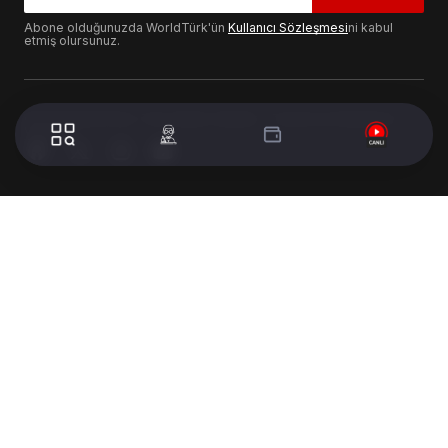
Abone olduğunuzda WorldTürk'ün
Kullanıcı Sözleşmesi
ni kabul
etmiş olursunuz.
© 2024 WorldTurk. Tüm Hakları Saklıdır. - Tasarım & Geliştirme :
Volion's