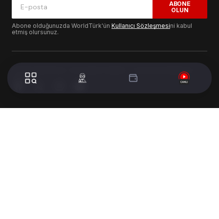
ABONE
OLUN
Abone olduğunuzda WorldTürk'ün
Kullanıcı Sözleşmesi
ni kabul
etmiş olursunuz.
© 2024 WorldTurk. Tüm Hakları Saklıdır. - Tasarım & Geliştirme :
Volion's