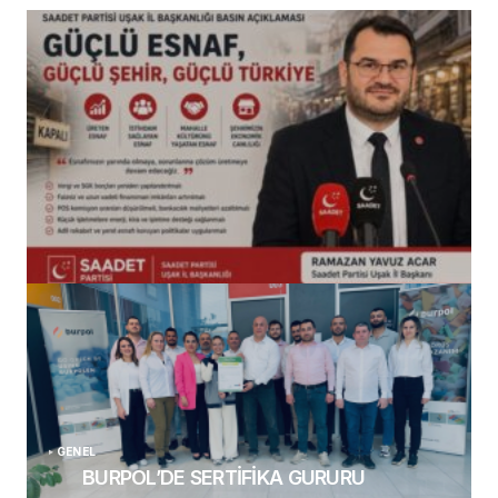
(başlıksız)
Alaattin Karahan tarafından
14/07/2026
GENEL
BURPOL’DE SERTİFİKA GURURU