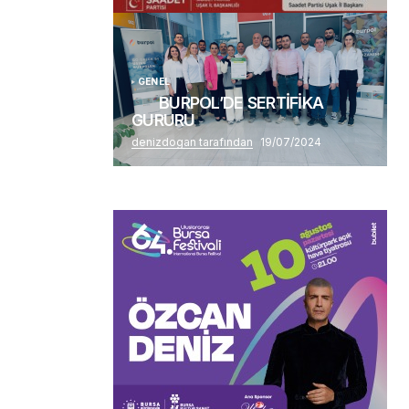
Alaattin Karahan tarafından
14/07/2026
GENEL
BURPOL’DE SERTİFİKA
GURURU
denizdogan tarafından
19/07/2024