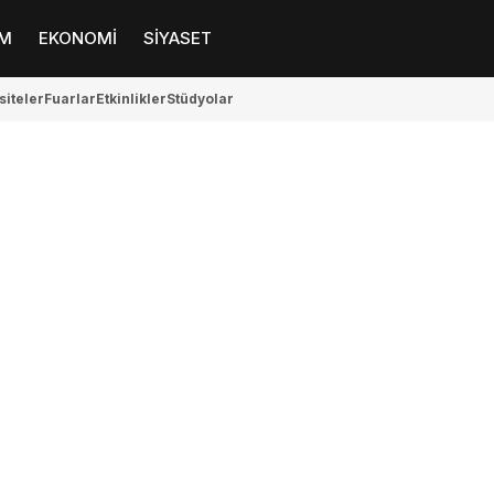
M
EKONOMİ
SİYASET
siteler
Fuarlar
Etkinlikler
Stüdyolar