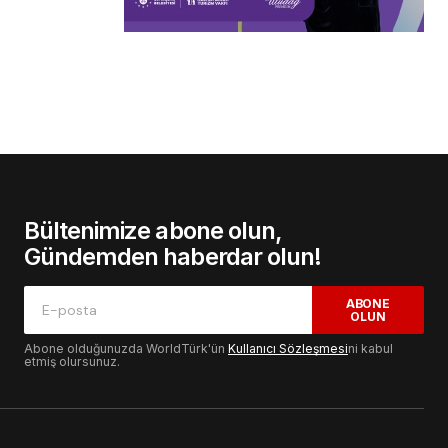
Bültenimize abone olun,
Gündemden haberdar olun!
ABONE
OLUN
Abone olduğunuzda WorldTürk'ün
Kullanıcı Sözleşmesi
ni kabul
etmiş olursunuz.