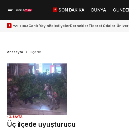
SON DAKİKA
DÜNYA
GÜNDE
Canlı Yayın
Belediyeler
Dernekler
Ticaret Odaları
Üniver
YouTube
Anasayfa
ilçede
3. SAYFA
Üç ilçede uyuşturucu