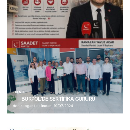
(başlıksız)
Alaattin Karahan tarafından
14/07/2026
GENEL
BURPOL’DE SERTİFİKA GURURU
denizdogan tarafından
19/07/2024