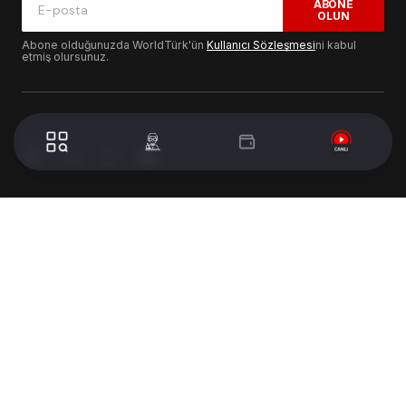
ABONE
OLUN
Abone olduğunuzda WorldTürk'ün
Kullanıcı Sözleşmesi
ni kabul
etmiş olursunuz.
© 2024 WorldTurk. Tüm Hakları Saklıdır. - Tasarım & Geliştirme :
Volion's