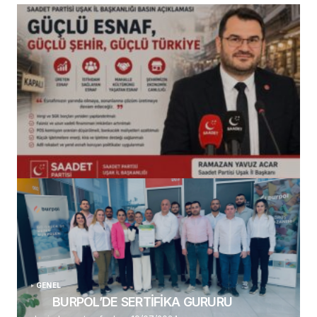
(başlıksız)
Alaattin Karahan tarafından
14/07/2026
GENEL
BURPOL’DE SERTİFİKA GURURU