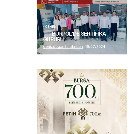
Alaattin Karahan tarafından
14/07/2026
GENEL
BURPOL’DE SERTİFİKA
GURURU
denizdogan tarafından
19/07/2024