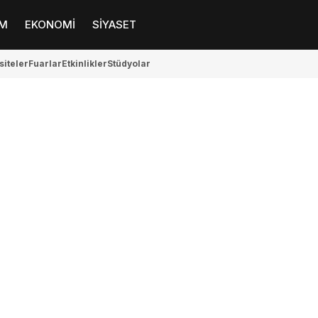
M
EKONOMİ
SİYASET
siteler
Fuarlar
Etkinlikler
Stüdyolar