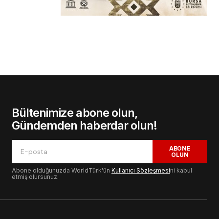
Bültenimize abone olun,
Gündemden haberdar olun!
ABONE
OLUN
Abone olduğunuzda WorldTürk'ün
Kullanıcı Sözleşmesi
ni kabul
etmiş olursunuz.