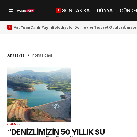
SON DAKİKA
DÜNYA
GÜNDE
Canlı Yayın
Belediyeler
Dernekler
Ticaret Odaları
Üniver
YouTube
Anasayfa
honaz dağı
GENEL
“DENİZLİMİZİN 50 YILLIK SU