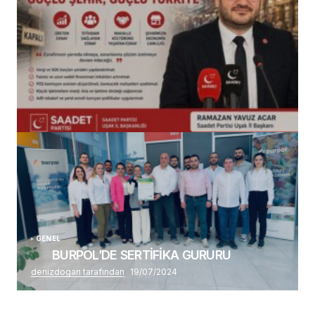
(başlıksız)
Alaattin Karahan tarafından
14/07/2026
GENEL
BURPOL’DE SERTİFİKA GURURU
denizdogan tarafından
19/07/2024