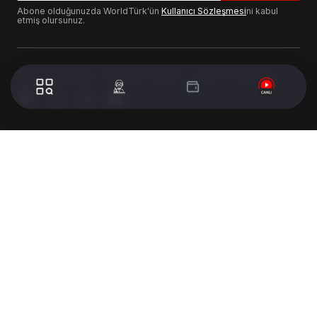
Abone olduğunuzda WorldTürk'ün
Kullanıcı Sözleşmesi
ni kabul
etmiş olursunuz.
© 2024 WorldTurk. Tüm Hakları Saklıdır. - Tasarım & Geliştirme :
Volion's