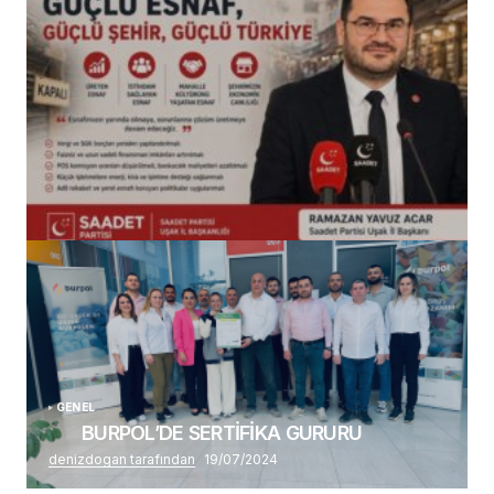
(başlıksız)
Alaattin Karahan tarafından
14/07/2026
GENEL
BURPOL’DE SERTİFİKA GURURU
denizdogan tarafından
19/07/2024