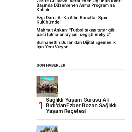
Zarife Guliyeva, Vefat Eden Oğlunun Kabri
Başında Düzenlenen Anma Programına
Katıldı
Ezgi Duru, Al-Ka Altın Kanatlar Spor
Kulübü’nde!
Mahmut Arıkan: “Futbol takımı tutar gibi
parti tutma anlayışını değiştirmeliyiz”
Burhanettin Duran’dan Dijital Egemenlik
İçin Yeni Vizyon
SON HABERLER
Sağlıklı Yaşam Gurusu Ali
Bıdı’danEzber Bozan Sağlıklı
Yaşam Reçetesi