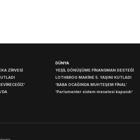
DÜNYA
KA ZİRVESİ
YEŞİL DÖNÜŞÜME FİNANSMAN DESTEĞİ
KUTLADI
LOTHBROG MAKİNE 5. YAŞINI KUTLADI
EVİRECEĞİZ’
‘BABA OCAĞINDA MUHTEŞEM FİNAL’
’DA
‘Parlamenter sistem meselesi kapandı’
lion's