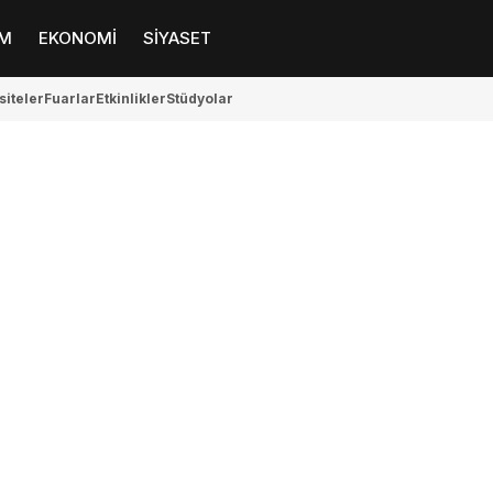
M
EKONOMİ
SİYASET
siteler
Fuarlar
Etkinlikler
Stüdyolar