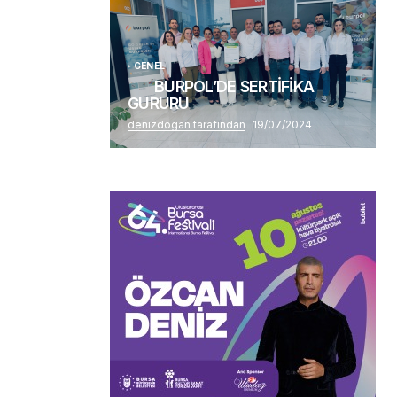
GENEL
BURPOL’DE SERTİFİKA
GURURU
denizdogan tarafından
19/07/2024