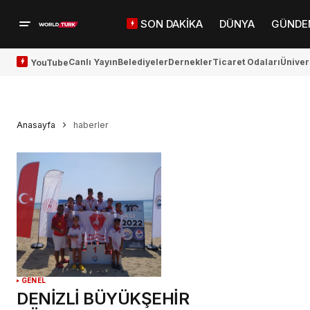
SON DAKİKA
DÜNYA
GÜNDE
Canlı Yayın
Belediyeler
Dernekler
Ticaret Odaları
Üniver
YouTube
Anasayfa
haberler
GENEL
DENİZLİ BÜYÜKŞEHİR