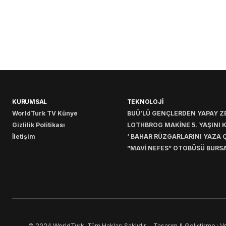
KURUMSAL
TEKNOLOJİ
WorldTurk TV Künye
BUÜ’LÜ GENÇLERDEN YAPAY ZE
Gizlilik Politikası
LOTHBROG MAKİNE 5. YAŞINI 
İletişim
‘ BAHAR RÜZGARLARINI YAZA Ç
”MAVİ NEFES” OTOBÜSÜ BURSA
© 2024 WorldTurk. Tüm Hakları Saklıdır. - Tasarım & Geliştirme :
Vo