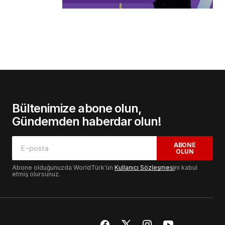
Bültenimize abone olun,
Gündemden haberdar olun!
ABONE
OLUN
Abone olduğunuzda WorldTürk'ün
Kullanıcı Sözleşmesi
ni kabul
etmiş olursunuz.