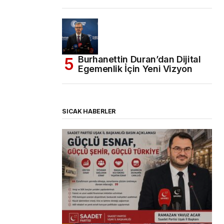
Burhanettin Duran’dan Dijital
Egemenlik İçin Yeni Vizyon
SICAK HABERLER
(başlıksız)
Alaattin Karahan tarafından
14/07/2026