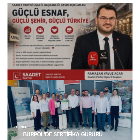
(başlıksız)
Alaattin Karahan tarafından
14/07/2026
GENEL
BURPOL’DE SERTİFİKA GURURU