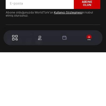
ABONE
OLUN
Abone olduğunuzda WorldTürk'ün
Kullanıcı Sözleşmesi
ni kabul
etmiş olursunuz.
© 2024 WorldTurk. Tüm Hakları Saklıdır. - Tasarım & Geliştirme :
Volion's