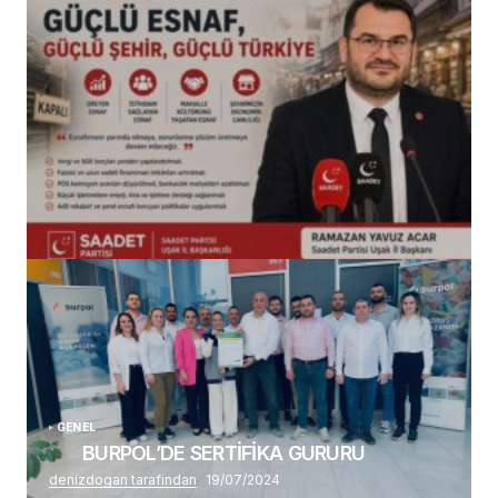
(başlıksız)
Alaattin Karahan tarafından
14/07/2026
GENEL
BURPOL’DE SERTİFİKA GURURU
denizdogan tarafından
19/07/2024