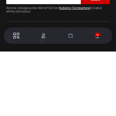
Abone olduğunuzda WorldTürk'ün
Kullanıcı Sözleşmesi
ni kabul
etmiş olursunuz.
© 2024 WorldTurk. Tüm Hakları Saklıdır. - Tasarım & Geliştirme :
Volion's