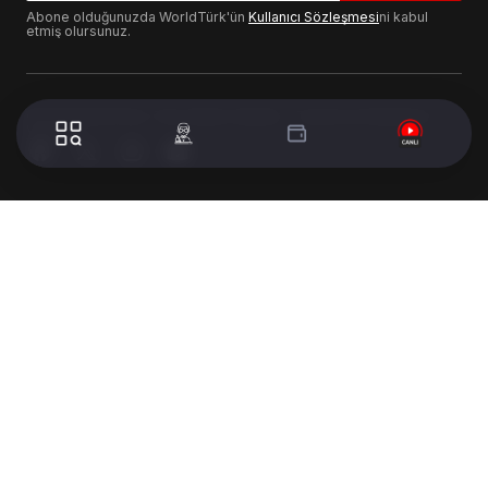
Abone olduğunuzda WorldTürk'ün
Kullanıcı Sözleşmesi
ni kabul
etmiş olursunuz.
© 2024 WorldTurk. Tüm Hakları Saklıdır. - Tasarım & Geliştirme :
Volion's