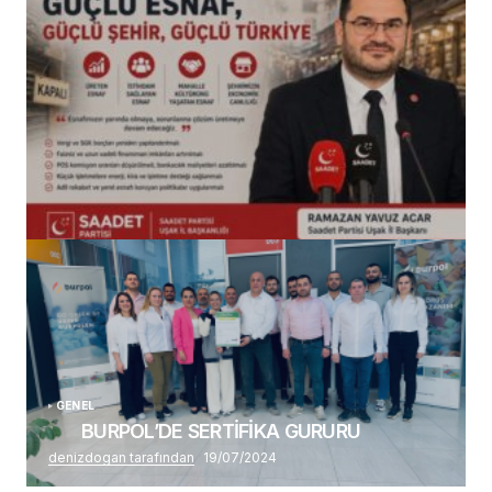
(başlıksız)
Alaattin Karahan tarafından
14/07/2026
GENEL
BURPOL’DE SERTİFİKA GURURU
denizdogan tarafından
19/07/2024