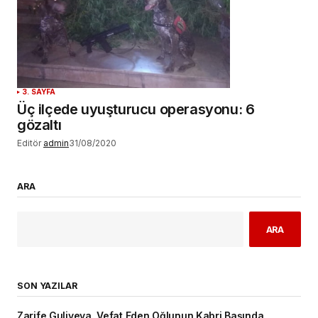
3. SAYFA
Üç ilçede uyuşturucu operasyonu: 6
gözaltı
Editör
admin
31/08/2020
ARA
ARA
SON YAZILAR
Zarife Guliyeva, Vefat Eden Oğlunun Kabri Başında