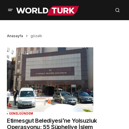
Anasayfa
gözaltı
GENEL
GÜNDEM
Etimesgut Belediyesi’ne Yolsuzluk
Operasyonu: 55 Şüpheliye İşlem