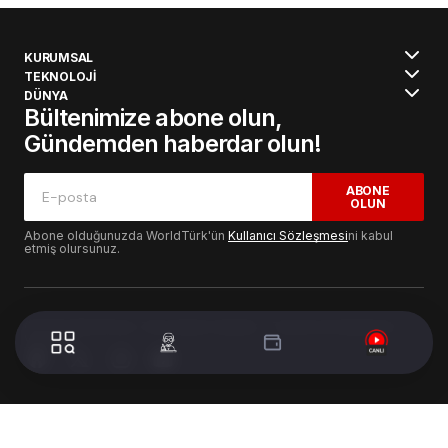
KURUMSAL
TEKNOLOJİ
DÜNYA
Bültenimize abone olun,
Gündemden haberdar olun!
ABONE
OLUN
Abone olduğunuzda WorldTürk'ün
Kullanıcı Sözleşmesi
ni kabul
etmiş olursunuz.
© 2024 WorldTurk. Tüm Hakları Saklıdır. - Tasarım & Geliştirme :
Volion's