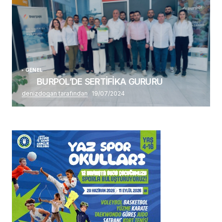
GENEL
BURPOL’DE SERTİFİKA GURURU
denizdogan tarafından
19/07/2024