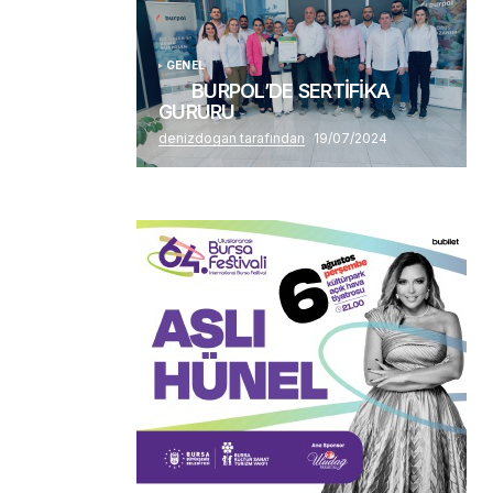
GENEL
BURPOL’DE SERTİFİKA
GURURU
denizdogan tarafından
19/07/2024