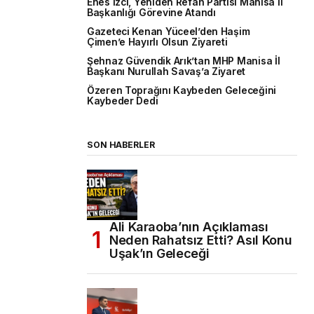
Enes İzci, Yeniden Refah Partisi Manisa İl
Başkanlığı Görevine Atandı
Gazeteci Kenan Yüceel’den Haşim
Çimen’e Hayırlı Olsun Ziyareti
Şehnaz Güvendik Arık’tan MHP Manisa İl
Başkanı Nurullah Savaş’a Ziyaret
Özeren Toprağını Kaybeden Geleceğini
Kaybeder Dedi
SON HABERLER
Ali Karaoba’nın Açıklaması
Neden Rahatsız Etti? Asıl Konu
Uşak’ın Geleceği