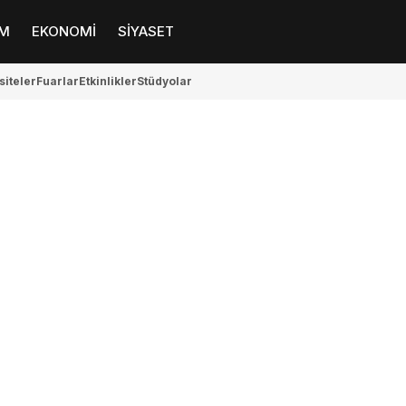
M
EKONOMİ
SİYASET
siteler
Fuarlar
Etkinlikler
Stüdyolar