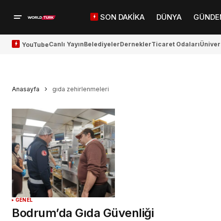
SON DAKİKA
DÜNYA
GÜNDE
Canlı Yayın
Belediyeler
Dernekler
Ticaret Odaları
Üniver
YouTube
Anasayfa
gıda zehirlenmeleri
GENEL
Bodrum’da Gıda Güvenliği