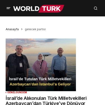
Anasayfa
gelecek partisi
GENEL
GÜNDEM
İsrail’de Alıkonulan Türk Milletvekilleri
Azerbaycan’dan Türkiye’ye Dönüyor