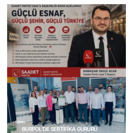
(başlıksız)
Alaattin Karahan tarafından
14/07/2026
GENEL
BURPOL’DE SERTİFİKA GURURU