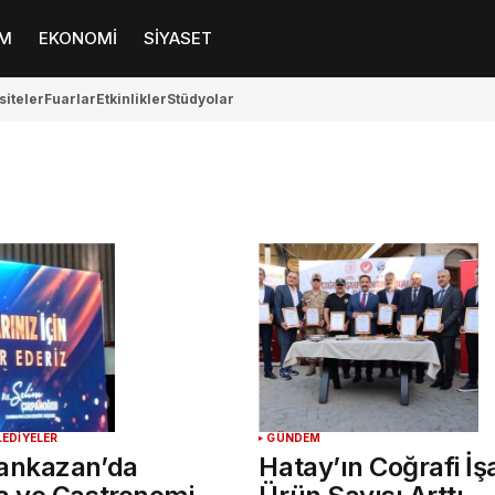
M
EKONOMİ
SİYASET
siteler
Fuarlar
Etkinlikler
Stüdyolar
LEDİYELER
GÜNDEM
ankazan’da
Hatay’ın Coğrafi İşa