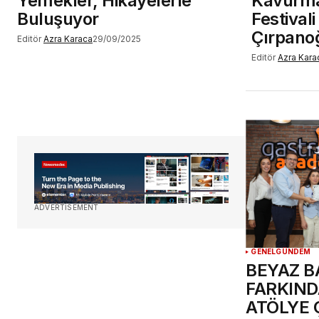
Yemekler, Hikâyelerle
Kavurma
Buluşuyor
Festival
Çırpano
Editör
Azra Karaca
29/09/2025
Editör
Azra Kara
ADVERTISEMENT
GENEL
GÜNDEM
BEYAZ 
FARKIND
ATÖLYE 