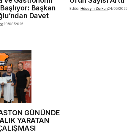
 ve Gastronomi
Ürün Sayısı Arttı
i Başlıyor: Başkan
Editör
Hüseyin Zorkun
24/05/2025
ğlu’ndan Davet
ca
29/08/2025
BASTON GÜNÜNDE
ALIK YARATAN
ÇALIŞMASI