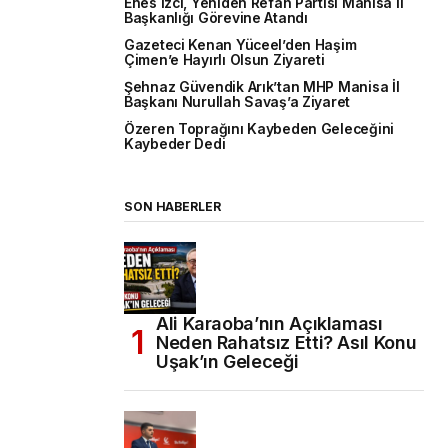
Enes İzci, Yeniden Refah Partisi Manisa İl
Başkanlığı Görevine Atandı
Gazeteci Kenan Yüceel’den Haşim
Çimen’e Hayırlı Olsun Ziyareti
Şehnaz Güvendik Arık’tan MHP Manisa İl
Başkanı Nurullah Savaş’a Ziyaret
Özeren Toprağını Kaybeden Geleceğini
Kaybeder Dedi
SON HABERLER
Ali Karaoba’nın Açıklaması
Neden Rahatsız Etti? Asıl Konu
Uşak’ın Geleceği