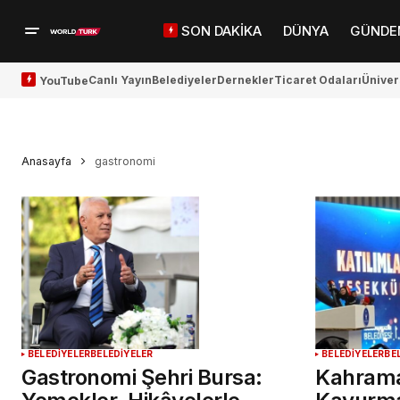
SON DAKİKA
DÜNYA
GÜNDE
Canlı Yayın
Belediyeler
Dernekler
Ticaret Odaları
Üniver
YouTube
Anasayfa
gastronomi
BELEDİYELER
BELEDİYELER
BELEDİYELER
BE
Gastronomi Şehri Bursa:
Kahram