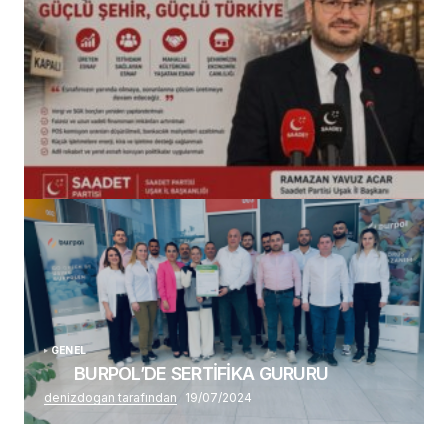
(başlıksız)
Alaattin Karahan tarafından
14/07/2026
GENEL
BURPOL’DE SERTİFİKA GURURU
denizdogan tarafından
19/07/2024