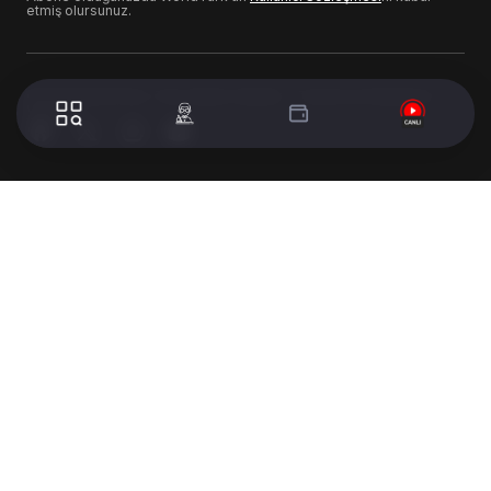
etmiş olursunuz.
© 2024 WorldTurk. Tüm Hakları Saklıdır. - Tasarım & Geliştirme :
Volion's