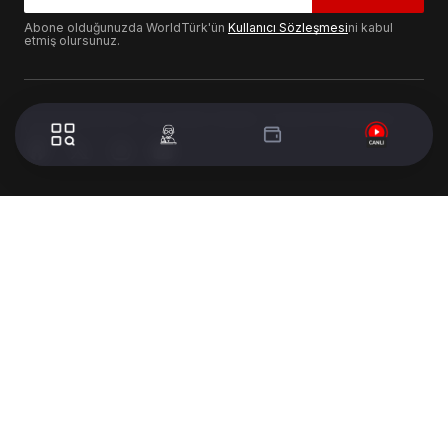
Abone olduğunuzda WorldTürk'ün
Kullanıcı Sözleşmesi
ni kabul
etmiş olursunuz.
© 2024 WorldTurk. Tüm Hakları Saklıdır. - Tasarım & Geliştirme :
Volion's