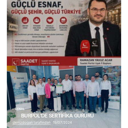
(başlıksız)
Alaattin Karahan tarafından
14/07/2026
GENEL
BURPOL’DE SERTİFİKA GURURU
denizdogan tarafından
19/07/2024