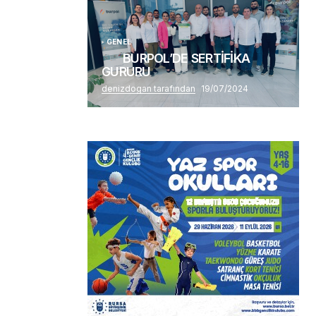
GENEL
BURPOL’DE SERTİFİKA
GURURU
denizdogan tarafından
19/07/2024