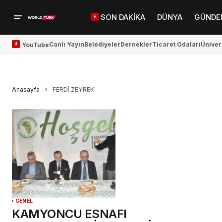
SON DAKİKA
DÜNYA
GÜNDE
Canlı Yayın
Belediyeler
Dernekler
Ticaret Odaları
Üniver
YouTube
Anasayfa
FERDİ ZEYREK
GENEL
KAMYONCU ESNAFI