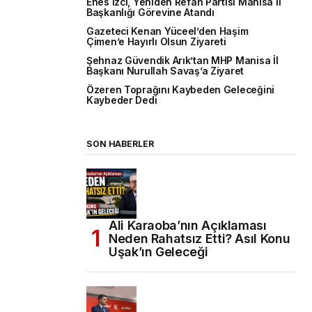
Enes İzci, Yeniden Refah Partisi Manisa İl
Başkanlığı Görevine Atandı
Gazeteci Kenan Yüceel’den Haşim
Çimen’e Hayırlı Olsun Ziyareti
Şehnaz Güvendik Arık’tan MHP Manisa İl
Başkanı Nurullah Savaş’a Ziyaret
Özeren Toprağını Kaybeden Geleceğini
Kaybeder Dedi
SON HABERLER
Ali Karaoba’nın Açıklaması
Neden Rahatsız Etti? Asıl Konu
Uşak’ın Geleceği