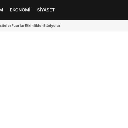
M
EKONOMİ
SİYASET
siteler
Fuarlar
Etkinlikler
Stüdyolar