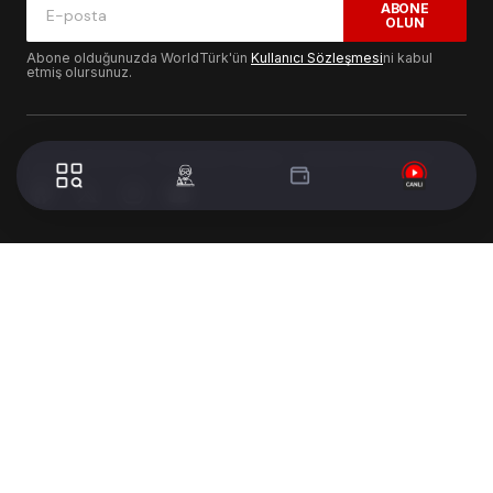
ABONE
OLUN
Abone olduğunuzda WorldTürk'ün
Kullanıcı Sözleşmesi
ni kabul
etmiş olursunuz.
© 2024 WorldTurk. Tüm Hakları Saklıdır. - Tasarım & Geliştirme :
Volion's