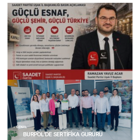
(başlıksız)
Alaattin Karahan tarafından
14/07/2026
GENEL
BURPOL’DE SERTİFİKA GURURU