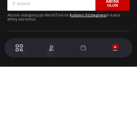
ABONE
OLUN
Abone olduğunuzda WorldTürk'ün
Kullanıcı Sözleşmesi
ni kabul
etmiş olursunuz.
© 2024 WorldTurk. Tüm Hakları Saklıdır. - Tasarım & Geliştirme :
Volion's