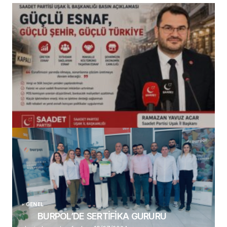
(başlıksız)
Alaattin Karahan tarafından
14/07/2026
GENEL
BURPOL’DE SERTİFİKA GURURU