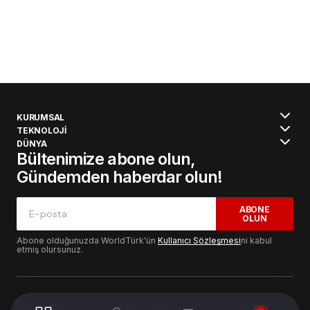
KURUMSAL
TEKNOLOJİ
DÜNYA
Bültenimize abone olun,
Gündemden haberdar olun!
ABONE
OLUN
Abone olduğunuzda WorldTürk'ün
Kullanıcı Sözleşmesi
ni kabul
etmiş olursunuz.
© 2024 WorldTurk. Tüm Hakları Saklıdır. - Tasarım & Geliştirme :