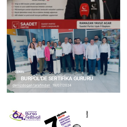
(başlıksız)
Alaattin Karahan tarafından
14/07/2026
GENEL
BURPOL’DE SERTİFİKA GURURU
denizdogan tarafından
19/07/2024