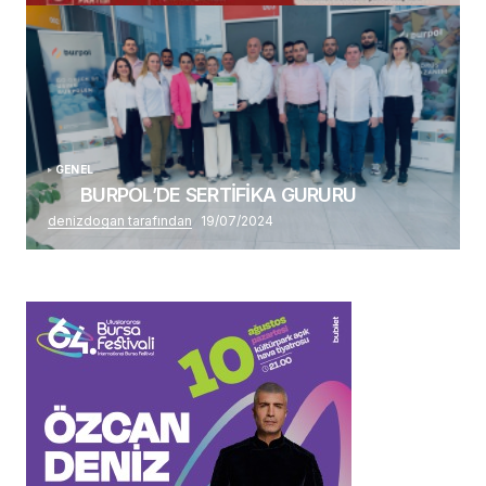
GENEL
BURPOL’DE SERTİFİKA GURURU
denizdogan tarafından
19/07/2024