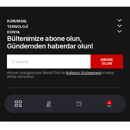
KURUMSAL
TEKNOLOJİ
DÜNYA
Bültenimize abone olun,
Gündemden haberdar olun!
ABONE
OLUN
Abone olduğunuzda WorldTürk'ün
Kullanıcı Sözleşmesi
ni kabul
etmiş olursunuz.
© 2024 WorldTurk. Tüm Hakları Saklıdır. - Tasarım & Geliştirme :
Volion's